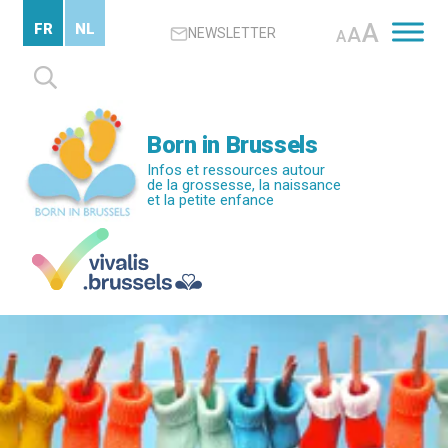
Passer
A
FR
NL
A
NEWSLETTER
au
A
contenu
Rechercher :
principal
Born in Brussels
Infos et ressources autour
de la grossesse, la naissance
et la petite enfance