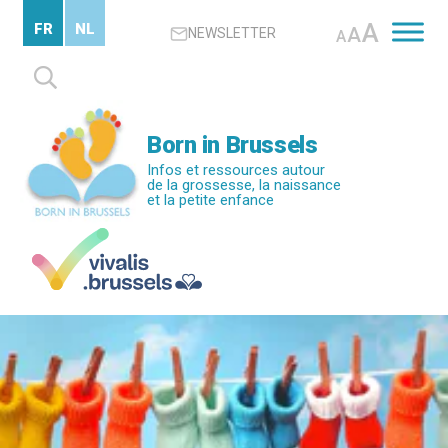
Passer
A
FR
NL
A
NEWSLETTER
au
A
contenu
Rechercher :
principal
Born in Brussels
Infos et ressources autour
de la grossesse, la naissance
et la petite enfance