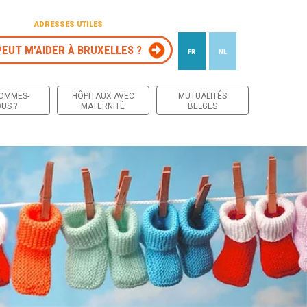
ADRESSES UTILES
PEUT M’AIDER À BRUXELLES ?
FR
NL
 contenu
SOMMES-
HÔPITAUX AVEC
MUTUALITÉS
US ?
MATERNITÉ
BELGES