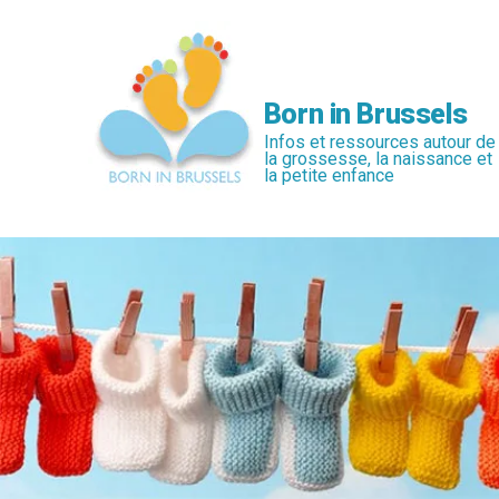
Passer
au
contenu
principal
Born in Brussels
Infos et ressources autour de
la grossesse, la naissance et
la petite enfance