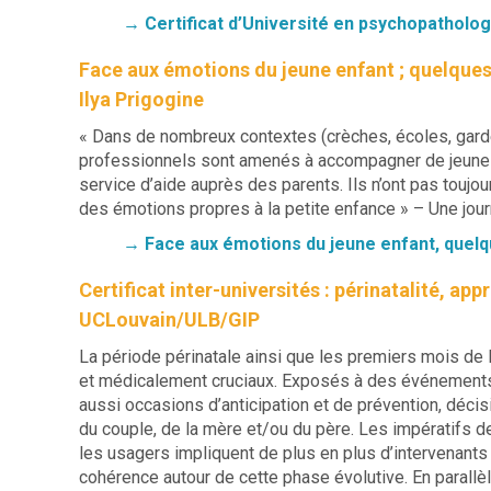
→ Certificat d’Université en psychopatholog
Face aux émotions du jeune enfant ; quelque
Ilya Prigogine
« Dans de nombreux contextes (crèches, écoles, garder
professionnels sont amenés à accompagner de jeunes e
service d’aide auprès des parents. Ils n’ont pas toujo
des émotions propres à la petite enfance » – Une jo
→
Face aux émotions du jeune enfant, quelq
Certificat inter-universités : périnatalité, ap
UCLouvain/ULB/GIP
La période périnatale ainsi que les premiers mois de
et médicalement cruciaux. Exposés à des événements 
aussi occasions d’anticipation et de prévention, décisi
du couple, de la mère et/ou du père. Les impératifs 
les usagers impliquent de plus en plus d’intervenants
cohérence autour de cette phase évolutive. En parallèle