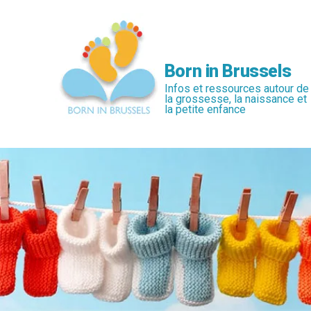
Passer
au
contenu
principal
Born in Brussels
Infos et ressources autour de
la grossesse, la naissance et
la petite enfance