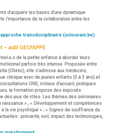
pants d’acquérir les bases d’une dynamique
te l’importance de la collaboration entre les
: approche transdisciplinaire (uclouvain.be)
nt – asbl GECFAPPE
nnel.e.s de la petite enfance à aborder leurs
t émotionnel parfois très intense. Proposée entre
elta (Chirec), elle s’adresse aux médecins,
que clinique avec de jeunes enfants (0 à 3 ans) et
 consultations ONE, milieux d’accueil, pratiques
iques, la formation propose des exposés
que des jeux de rôles. Les thèmes des séminaires
 à la naissance » ; « Développement et compétences
à la vie psychique » ; « Signes de souffrance du
ctuelles : précarité, exil, impact des technologies,
ous questionnent