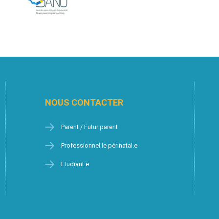
NOUS CONTACTER
Parent / Futur parent
Professionnel.le périnatal.e
Etudiant.e