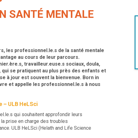
EN SANTÉ MENTALE
s, les professionnel.le.s de la santé mentale
antage au cours de leur parcours.
mier.ère.s, t
ravailleur.euse.s sociaux, doula,
ui se pratiquent au plus près des enfants et
ise à jour est souvent la bienvenue. Born in
vre et appelle les professionnel.le.s à nous
ce – ULB HeLSci
l.le.s qui souhaitent approfondir leurs
 la prise en charge des troubles
ance. ULB HeLSci (Helath and Life Science