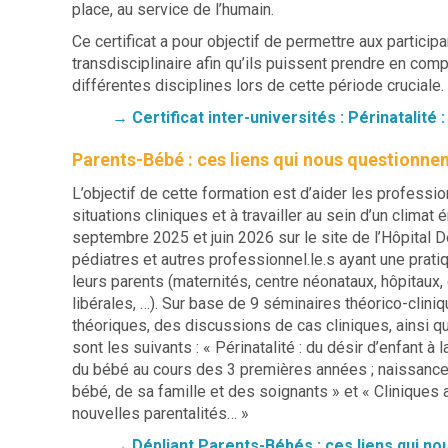
place, au service de l’humain.
Ce certificat a pour objectif de permettre aux partici
transdisciplinaire afin qu’ils puissent prendre en comp
différentes disciplines lors de cette période cruciale.
→ Certificat inter-universités : Périnatalité 
Parents-Bébé : ces liens qui nous questionne
L’objectif de cette formation est d’aider les professio
situations cliniques et à travailler au sein d’un clima
septembre 2025 et juin 2026 sur le site de l’Hôpital D
pédiatres et autres professionnel.le.s ayant une prati
leurs parents (maternités, centre néonataux, hôpitaux,
libérales, …). Sur base de 9 séminaires théorico-clin
théoriques, des discussions de cas cliniques, ainsi 
sont les suivants : « Périnatalité : du désir d’enfant
du bébé au cours des 3 premières années ; naissance 
bébé, de sa famille et des soignants » et « Cliniques a
nouvelles parentalités… »
→
Dépliant Parents-Bébés : ces liens qui n