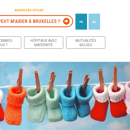
ADRESSES UTILES
PEUT M’AIDER À BRUXELLES ?
FR
NL
 contenu
SOMMES-
HÔPITAUX AVEC
MUTUALITÉS
US ?
MATERNITÉ
BELGES