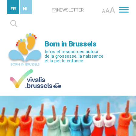
Passer
A
FR
NL
A
NEWSLETTER
au
A
contenu
Rechercher :
principal
Born in Brussels
Infos et ressources autour
de la grossesse, la naissance
et la petite enfance