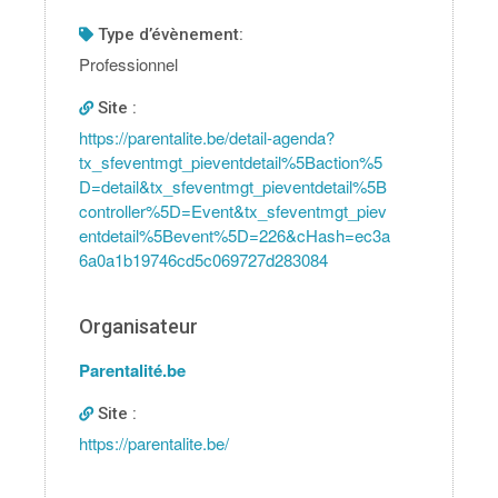
type d’évènement:
Professionnel
Site :
https://parentalite.be/detail-agenda?
tx_sfeventmgt_pieventdetail%5Baction%5
D=detail&tx_sfeventmgt_pieventdetail%5B
controller%5D=Event&tx_sfeventmgt_piev
entdetail%5Bevent%5D=226&cHash=ec3a
6a0a1b19746cd5c069727d283084
Organisateur
Parentalité.be
Site :
https://parentalite.be/