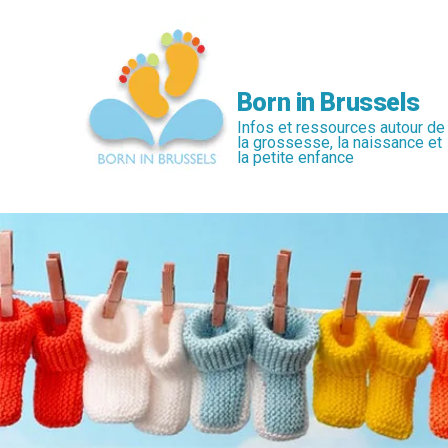
Passer
au
contenu
principal
Born in Brussels
Infos et ressources autour de
la grossesse, la naissance et
la petite enfance