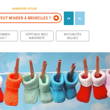
ADRESSES UTILES
PEUT M’AIDER À BRUXELLES ?
FR
NL
 contenu
SOMMES-
HÔPITAUX AVEC
MUTUALITÉS
US ?
MATERNITÉ
BELGES