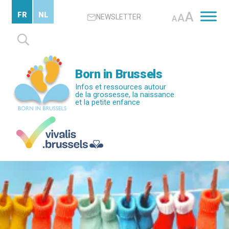
Passer
A
FR
NL
A
NEWSLETTER
au
A
contenu
Rechercher :
principal
Born in Brussels
Infos et ressources autour
de la grossesse, la naissance
et la petite enfance