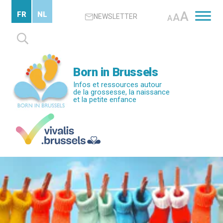
Passer
A
FR
NL
A
NEWSLETTER
au
A
contenu
Rechercher :
principal
Born in Brussels
Infos et ressources autour
de la grossesse, la naissance
et la petite enfance