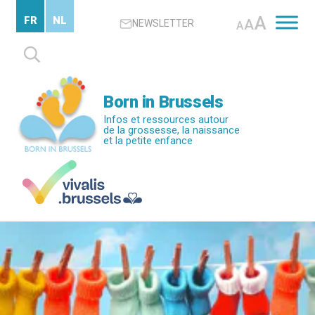
Passer
A
FR
NL
A
NEWSLETTER
au
A
contenu
Rechercher :
principal
Born in Brussels
Infos et ressources autour
de la grossesse, la naissance
et la petite enfance