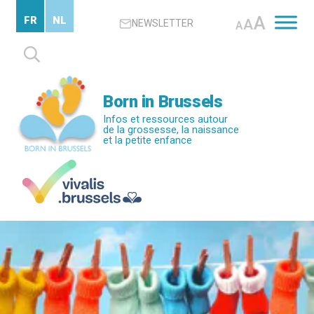
Passer
A
FR
NL
A
NEWSLETTER
au
A
contenu
Rechercher :
principal
Born in Brussels
Infos et ressources autour
de la grossesse, la naissance
et la petite enfance