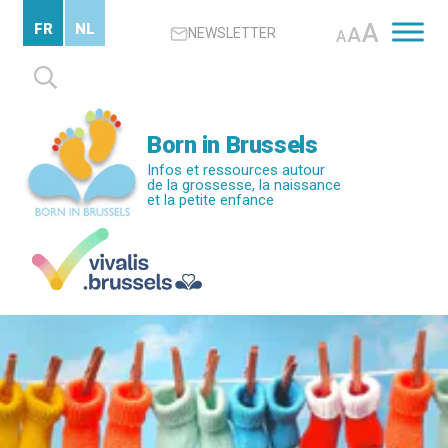
Passer
A
FR
NL
A
NEWSLETTER
au
A
contenu
Rechercher :
principal
Born in Brussels
Infos et ressources autour
de la grossesse, la naissance
et la petite enfance