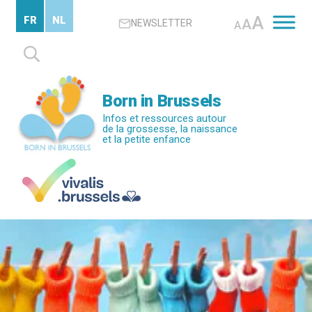
Passer
A
FR
NL
A
NEWSLETTER
au
A
contenu
Rechercher :
principal
Born in Brussels
Infos et ressources autour
de la grossesse, la naissance
et la petite enfance