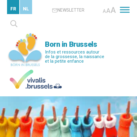
Passer
A
FR
NL
A
NEWSLETTER
au
A
contenu
Rechercher :
principal
Born in Brussels
Infos et ressources autour
de la grossesse, la naissance
et la petite enfance