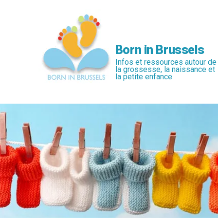
Passer
au
contenu
principal
Born in Brussels
Infos et ressources autour de
la grossesse, la naissance et
la petite enfance