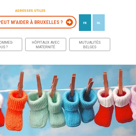
ADRESSES UTILES
PEUT M’AIDER À BRUXELLES ?
FR
NL
 contenu
SOMMES-
HÔPITAUX AVEC
MUTUALITÉS
US ?
MATERNITÉ
BELGES