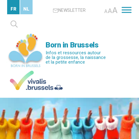
Passer
A
FR
NL
A
NEWSLETTER
au
A
contenu
Rechercher :
principal
Born in Brussels
Infos et ressources autour
de la grossesse, la naissance
et la petite enfance