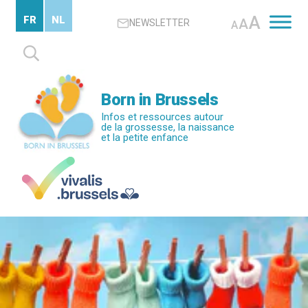
Passer
A
FR
NL
A
NEWSLETTER
au
A
contenu
Rechercher :
principal
Born in Brussels
Infos et ressources autour
de la grossesse, la naissance
et la petite enfance