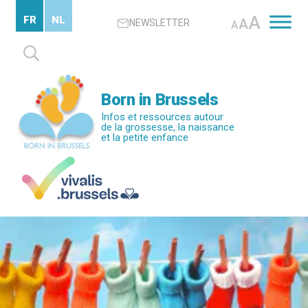
Passer
A
FR
NL
A
NEWSLETTER
au
A
contenu
Rechercher :
principal
Born in Brussels
Infos et ressources autour
de la grossesse, la naissance
et la petite enfance