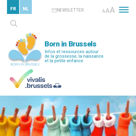
Passer
A
FR
NL
A
NEWSLETTER
au
A
contenu
Rechercher :
principal
Born in Brussels
Infos et ressources autour
de la grossesse, la naissance
et la petite enfance