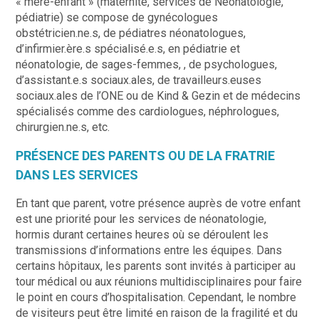
« mère-enfant » (maternité, services de Néonatologie,
pédiatrie) se compose de gynécologues
obstétricien.ne.s, de pédiatres néonatologues,
d’infirmier.ère.s spécialisé.e.s, en pédiatrie et
néonatologie, de sages-femmes, , de psychologues,
d’assistant.e.s sociaux.ales, de travailleurs.euses
sociaux.ales de l’ONE ou de Kind & Gezin et de médecins
spécialisés comme des cardiologues, néphrologues,
chirurgien.ne.s, etc.
PRÉSENCE DES PARENTS OU DE LA FRATRIE
DANS LES SERVICES
En tant que parent, votre présence auprès de votre enfant
est une priorité pour les services de néonatologie,
hormis durant certaines heures où se déroulent les
transmissions d’informations entre les équipes. Dans
certains hôpitaux, les parents sont invités à participer au
tour médical ou aux réunions multidisciplinaires pour faire
le point en cours d’hospitalisation. Cependant, le nombre
de visiteurs peut être limité en raison de la fragilité et du