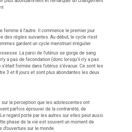
spirer plus abondamment et remarquer un changement
es.
une femme à l’autre. Il commence le premier jour
ée des règles suivantes. Au début, le cycle n’est
 femmes gardent un cycle menstruel irrégulier.
ossesse. La paroi de l’utérus se gorge de sang
 n’y a pas de fécondation (donc lorsqu’il n’y a pas
s’était formée dans l’utérus s’évacue. Ce sont les
ntre 3 et 8 jours et sont plus abondantes les deux
 sur la perception que les adolescentes ont
ent parfois éprouver de la contrariété, de
 Le regard porté par les autres sur elles peut aussi
cette phase de la vie est souvent un moment de
e d’ouverture sur le monde.