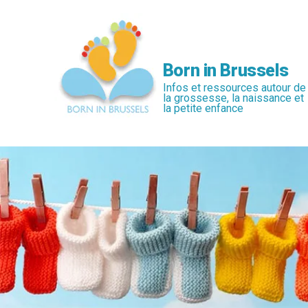
Passer
au
contenu
principal
Born in Brussels
Infos et ressources autour de
la grossesse, la naissance et
la petite enfance