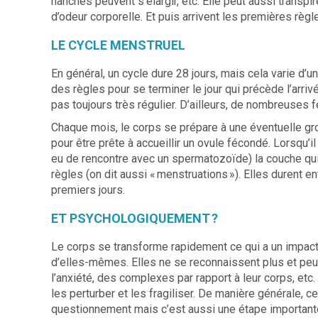
hanches peuvent s’élargir, etc. Elle peut aussi tran
d’odeur corporelle. Et puis arrivent les premières règl
LE CYCLE MENSTRUEL
En général, un cycle dure 28 jours, mais cela varie d’
des règles pour se terminer le jour qui précède l’arriv
pas toujours très régulier. D’ailleurs, de nombreuses
Chaque mois, le corps se prépare à une éventuelle gr
pour être prête à accueillir un ovule fécondé. Lorsqu’il
eu de rencontre avec un spermatozoïde) la couche qui 
règles (on dit aussi « menstruations »). Elles durent e
premiers jours.
ET PSYCHOLOGIQUEMENT ?
Le corps se transforme rapidement ce qui a un impact
d’elles-mêmes. Elles ne se reconnaissent plus et peuv
l’anxiété, des complexes par rapport à leur corps, etc.
les perturber et les fragiliser. De manière générale, 
questionnement mais c’est aussi une étape important