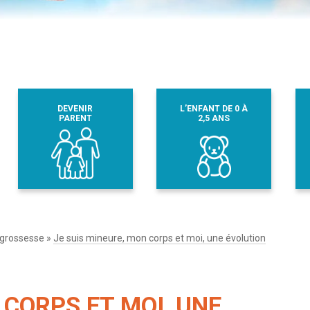
DEVENIR
L’ENFANT DE 0 À
PARENT
2,5 ANS
 grossesse
»
Je suis mineure, mon corps et moi, une évolution
 CORPS ET MOI, UNE