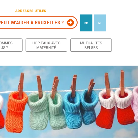
ADRESSES UTILES
PEUT M’AIDER À BRUXELLES ?
FR
NL
 contenu
SOMMES-
HÔPITAUX AVEC
MUTUALITÉS
US ?
MATERNITÉ
BELGES