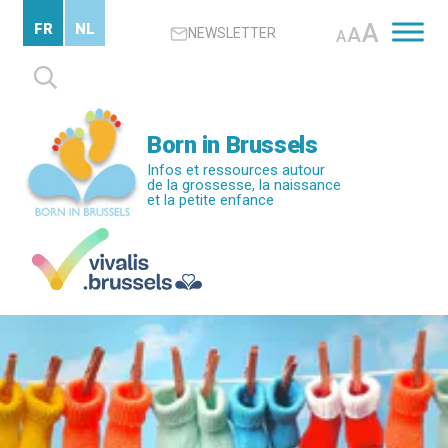
Passer
A
FR
NL
A
NEWSLETTER
au
A
contenu
Rechercher :
principal
Born in Brussels
Infos et ressources autour
de la grossesse, la naissance
et la petite enfance