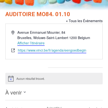
AUDITOIRE MO84. 01.10
« Tous les Évènements
Adresse
Avenue Emmanuel Mounier, 84
Bruxelles
,
Woluwe-Saint-Lambert
1200
Belgium
Afficher l’itinéraire
Site
https://www.vinci.be/fr/agenda/eengoedbegin
web
Évènements pour ce lieu
Aucun résultat trouvé.
Notice
À venir
Sélectionnez
une
Aujourd’hui