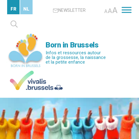
Passer
A
FR
NL
A
NEWSLETTER
au
A
contenu
Rechercher :
principal
Born in Brussels
Infos et ressources autour
de la grossesse, la naissance
et la petite enfance