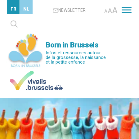
Passer
A
FR
NL
A
NEWSLETTER
au
A
contenu
Rechercher :
principal
Born in Brussels
Infos et ressources autour
de la grossesse, la naissance
et la petite enfance