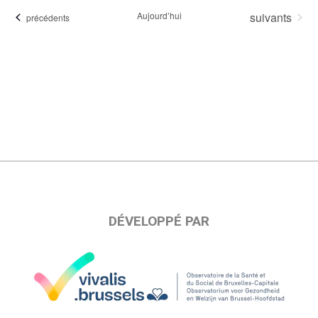
une
Évènements
Aujourd’hui
suivants
Évènements
précédents
date.
DÉVELOPPÉ PAR