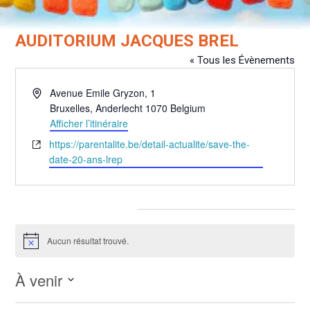
AUDITORIUM JACQUES BREL
« Tous les Évènements
Adresse
Avenue Emile Gryzon, 1
Bruxelles
,
Anderlecht
1070
Belgium
Afficher l’itinéraire
Site
https://parentalite.be/detail-actualite/save-the-
web
date-20-ans-lrep
Évènements pour ce lieu
Aucun résultat trouvé.
Notice
À venir
Sélectionnez