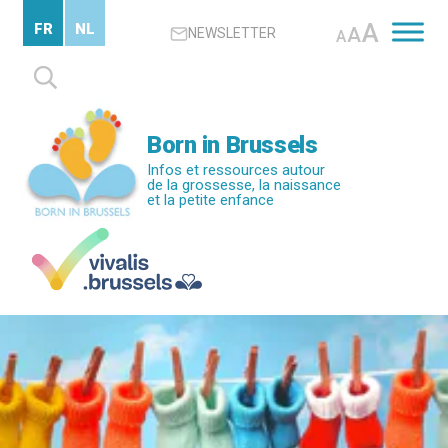
Passer
A
FR
NL
A
NEWSLETTER
au
A
contenu
Rechercher :
principal
Born in Brussels
Infos et ressources autour
de la grossesse, la naissance
et la petite enfance