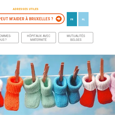
ADRESSES UTILES
PEUT M’AIDER À BRUXELLES ?
FR
NL
 contenu
SOMMES-
HÔPITAUX AVEC
MUTUALITÉS
US ?
MATERNITÉ
BELGES