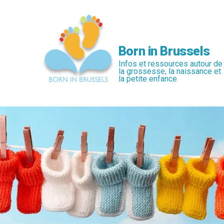
Passer
au
contenu
principal
Born in Brussels
Infos et ressources autour de
la grossesse, la naissance et
la petite enfance