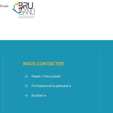
NOUS CONTACTER
Parent / Futur parent
Professionnel.le périnatal.e
Etudiant.e