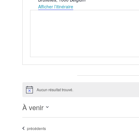
Afficher l’itinéraire
Évènements pour ce lieu
Aucun résultat trouvé.
Notice
À venir
Sélectionnez
une
Évènements
précédents
date.