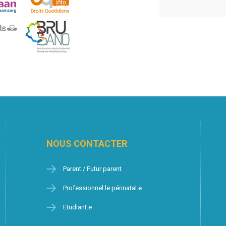
NOUS CONTACTER
Parent / Futur parent
Professionnel.le périnatal.e
Etudiant.e