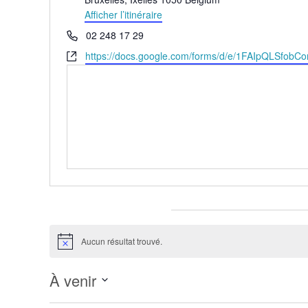
Afficher l’itinéraire
Téléphone
02 248 17 29
Site
https://docs.google.com/forms/d/e/1FAIpQLSf
web
Évènements pour ce lieu
Aucun résultat trouvé.
Notice
À venir
Sélectionnez