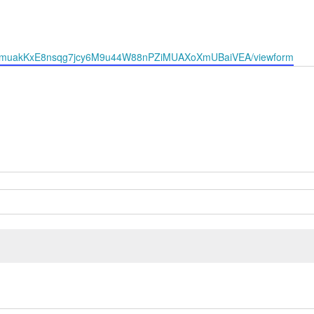
obComuakKxE8nsqg7jcy6M9u44W88nPZiMUAXoXmUBaiVEA/viewform