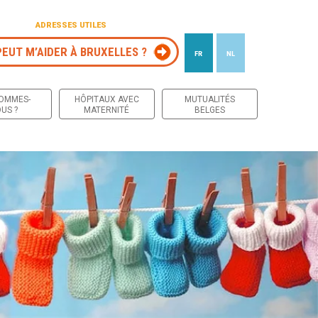
ADRESSES UTILES
PEUT M’AIDER À BRUXELLES ?
FR
NL
 contenu
SOMMES-
HÔPITAUX AVEC
MUTUALITÉS
US ?
MATERNITÉ
BELGES