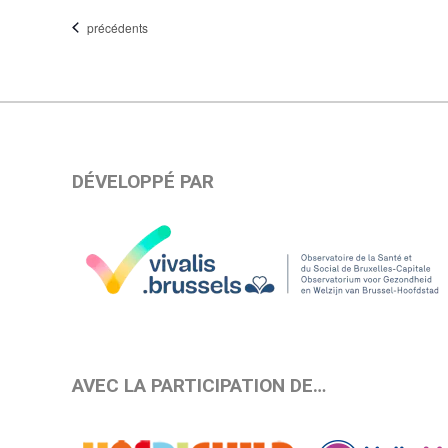
une
Évènements
précédents
date.
DÉVELOPPÉ PAR
AVEC LA PARTICIPATION DE…