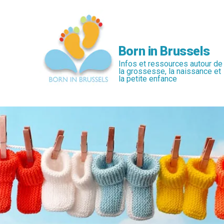
Passer
au
contenu
principal
Born in Brussels
Infos et ressources autour de
la grossesse, la naissance et
la petite enfance