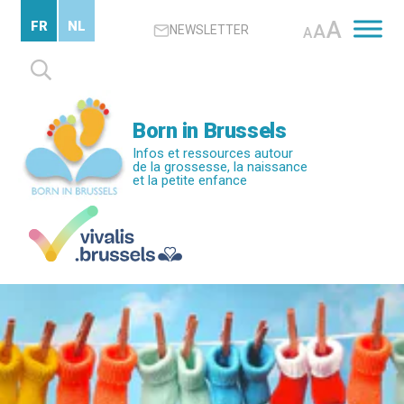
Passer
A
FR
NL
A
NEWSLETTER
au
A
contenu
Rechercher :
principal
Born in Brussels
Infos et ressources autour
de la grossesse, la naissance
et la petite enfance