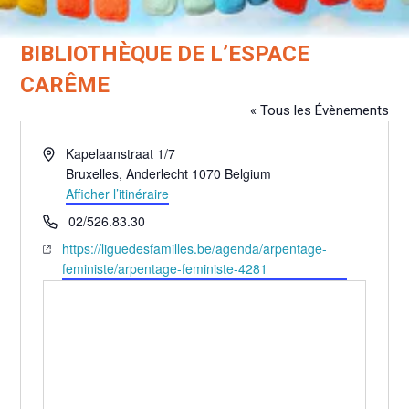
BIBLIOTHÈQUE DE L’ESPACE
CARÊME
« Tous les Évènements
Adresse
Kapelaanstraat 1/7
Bruxelles
,
Anderlecht
1070
Belgium
Afficher l’itinéraire
Téléphone
02/526.83.30
Site
https://liguedesfamilles.be/agenda/arpentage-
web
feministe/arpentage-feministe-4281