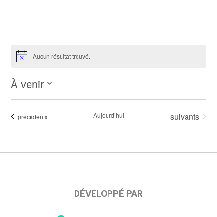
Évènements pour ce lieu
Aucun résultat trouvé.
Notice
À venir
Sélectionnez
une
Évènements
Aujourd’hui
suivants
Évènements
précédents
date.
DÉVELOPPÉ PAR