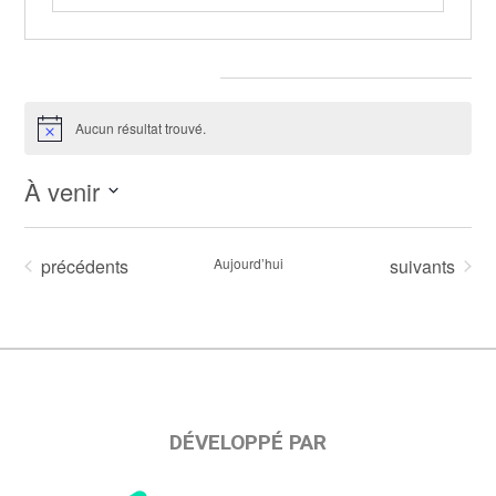
Évènements pour ce lieu
Aucun résultat trouvé.
Notice
À venir
Sélectionnez
une
Évènements
Évènements
précédents
Aujourd’hui
suivants
date.
DÉVELOPPÉ PAR