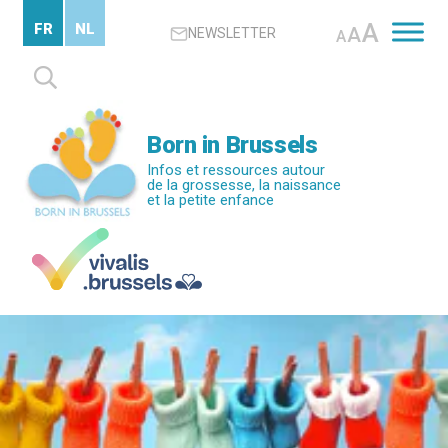
Passer
A
FR
NL
A
NEWSLETTER
au
A
contenu
Rechercher :
principal
Born in Brussels
Infos et ressources autour
de la grossesse, la naissance
et la petite enfance