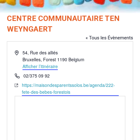
CENTRE COMMUNAUTAIRE TEN
WEYNGAERT
« Tous les Évènements
Adresse
54, Rue des alliés
Bruxelles
,
Forest
1190
Belgium
Afficher l’itinéraire
Téléphone
02/375 09 92
Site
https://maisondesparentssolos.be/agenda/222-
web
fete-des-bebes-forestois