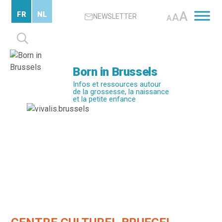
Passer
A
FR
NL
A
NEWSLETTER
au
A
contenu
Rechercher :
principal
Born in Brussels
Infos et ressources autour
de la grossesse, la naissance
et la petite enfance