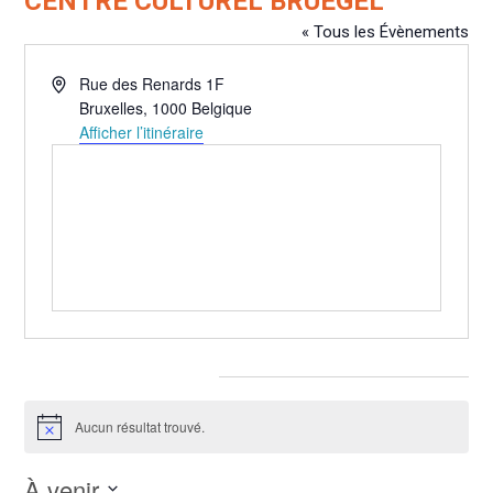
CENTRE CULTUREL BRUEGEL
« Tous les Évènements
Adresse
Rue des Renards 1F
Bruxelles
,
1000
Belgique
Afficher l’itinéraire
Évènements pour ce lieu
Aucun résultat trouvé.
Notice
À venir