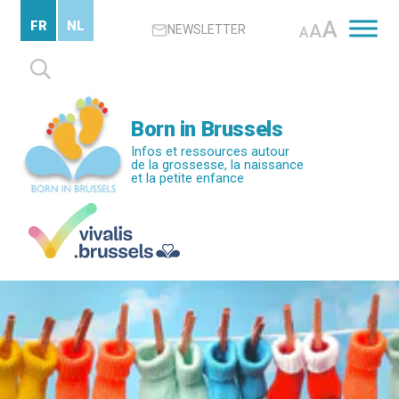
Passer
A
FR
NL
A
NEWSLETTER
au
A
contenu
Rechercher :
principal
Born in Brussels
Infos et ressources autour
de la grossesse, la naissance
et la petite enfance