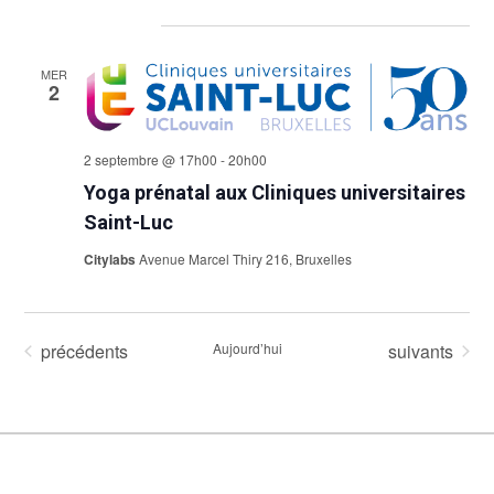
Sélectionnez
septembre 2026
une
date.
MER
2
2 septembre @ 17h00
-
20h00
Yoga prénatal aux Cliniques universitaires
Saint-Luc
Citylabs
Avenue Marcel Thiry 216, Bruxelles
Évènements
Évènements
précédents
Aujourd’hui
suivants