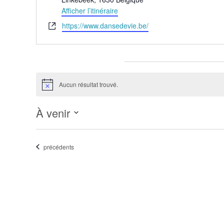
Afficher l’itinéraire
Site
https://www.dansedevie.be/
web
Évènements pour ce lieu
Aucun résultat trouvé.
Notice
À venir
Sélectionnez
une
Évènements
précédents
date.