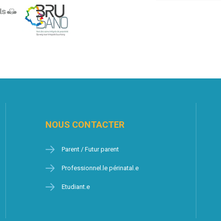
NOUS CONTACTER
Parent / Futur parent
Professionnel.le périnatal.e
Etudiant.e