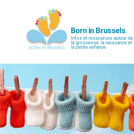
Passer
au
contenu
principal
Born in Brussels
Infos et ressources autour de
la grossesse, la naissance et
la petite enfance