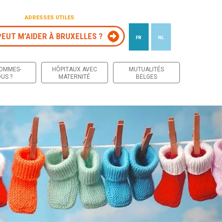
ADRESSES UTILES
PEUT M’AIDER À BRUXELLES ?
FR
NL
 contenu
SOMMES-
HÔPITAUX AVEC
MUTUALITÉS
US ?
MATERNITÉ
BELGES