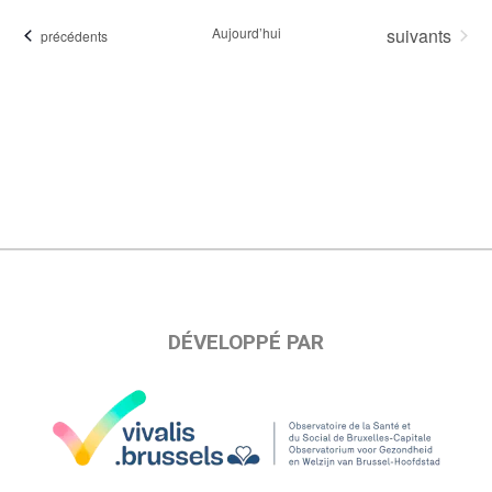
une
Évènements
Aujourd’hui
suivants
Évènements
précédents
date.
DÉVELOPPÉ PAR