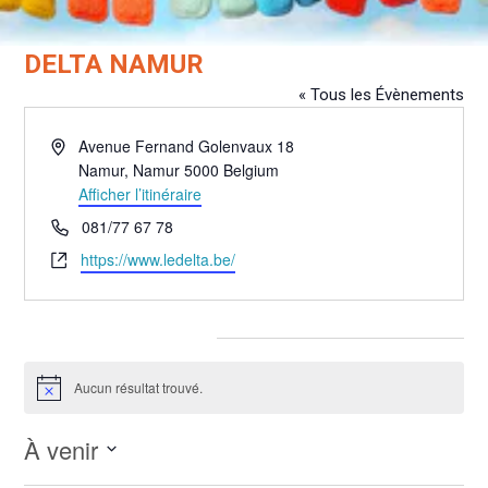
DELTA NAMUR
« Tous les Évènements
Adresse
Avenue Fernand Golenvaux 18
Namur
,
Namur
5000
Belgium
Afficher l’itinéraire
Téléphone
081/77 67 78
Site
https://www.ledelta.be/
web
Évènements pour ce lieu
Aucun résultat trouvé.
Notice
À venir
Sélectionnez