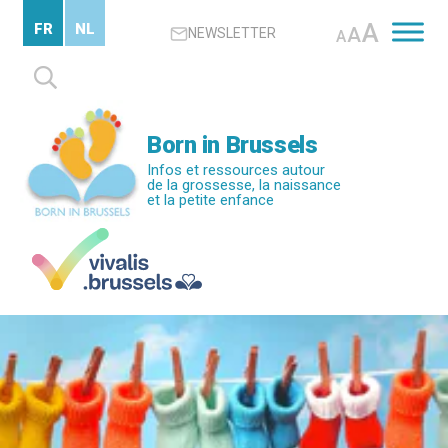
Passer
A
FR
NL
A
NEWSLETTER
au
A
contenu
Rechercher :
principal
Born in Brussels
Infos et ressources autour
de la grossesse, la naissance
et la petite enfance