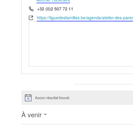
Téléphone
+32 (0)2 507 72 11
Site
https://liguedesfamilles.be/agenda/atelier-des-pare
web
Évènements pour ce lieu
Aucun résultat trouvé.
Notice
À venir
Sélectionnez
une