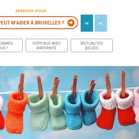
ADRESSES UTILES
PEUT M’AIDER À BRUXELLES ?
FR
NL
 contenu
SOMMES-
HÔPITAUX AVEC
MUTUALITÉS
US ?
MATERNITÉ
BELGES