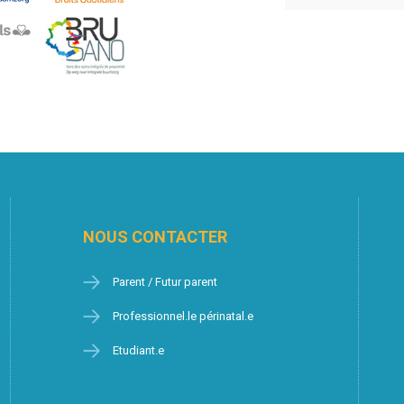
NOUS CONTACTER
Parent / Futur parent
Professionnel.le périnatal.e
Etudiant.e