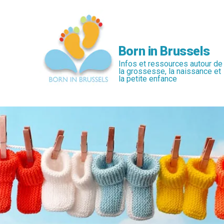
Passer
au
contenu
principal
Born in Brussels
Infos et ressources autour de
la grossesse, la naissance et
la petite enfance