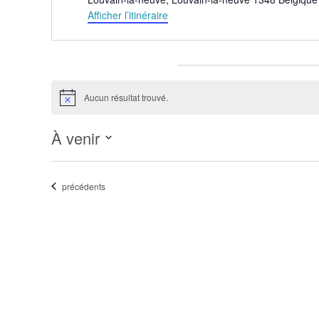
Afficher l’itinéraire
Évènements pour ce lieu
Aucun résultat trouvé.
Notice
À venir
Sélectionnez
une
Évènements
précédents
date.