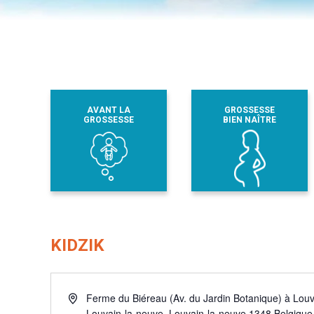
AVANT LA
GROSSESSE
GROSSESSE
BIEN NAÎTRE
KIDZIK
Adresse
Ferme du Biéreau (Av. du Jardin Botanique) à Lou
Louvain-la-neuve
,
Louvain-la-neuve
1348
Belgique