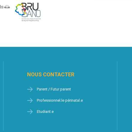
NOUS CONTACTER
Parent / Futur parent
Professionnel.le périnatal.e
Etudiant.e