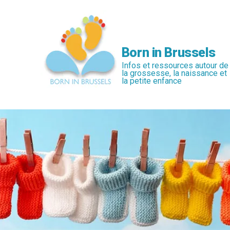
Passer
au
contenu
principal
Born in Brussels
Infos et ressources autour de
la grossesse, la naissance et
la petite enfance