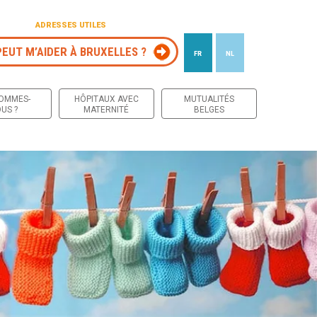
ADRESSES UTILES
PEUT M’AIDER À BRUXELLES ?
FR
NL
 contenu
SOMMES-
HÔPITAUX AVEC
MUTUALITÉS
US ?
MATERNITÉ
BELGES