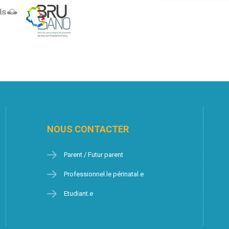
NOUS CONTACTER
Parent / Futur parent
Professionnel.le périnatal.e
Etudiant.e