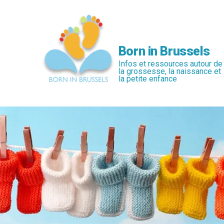
Passer
au
contenu
principal
Born in Brussels
Infos et ressources autour de
la grossesse, la naissance et
la petite enfance