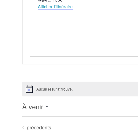
Afficher l’itinéraire
Évènements pour ce lieu
Aucun résultat trouvé.
Notice
À venir
Sélectionnez
une
Évènements
précédents
date.