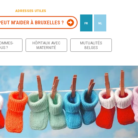
ADRESSES UTILES
PEUT M’AIDER À BRUXELLES ?
FR
NL
 contenu
SOMMES-
HÔPITAUX AVEC
MUTUALITÉS
US ?
MATERNITÉ
BELGES