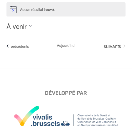
Aucun résultat trouvé.
Notice
À venir
Sélectionnez
une
Évènements
Aujourd’hui
suivants
Évènements
précédents
date.
DÉVELOPPÉ PAR