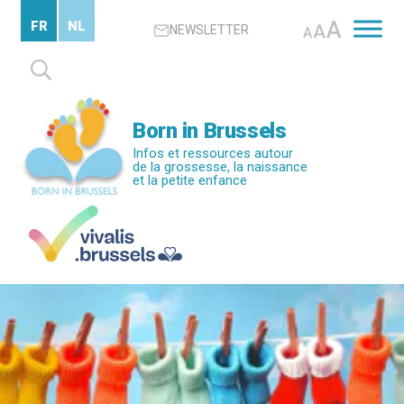
Passer
A
FR
NL
A
NEWSLETTER
au
A
contenu
Rechercher :
principal
Born in Brussels
Infos et ressources autour
de la grossesse, la naissance
et la petite enfance