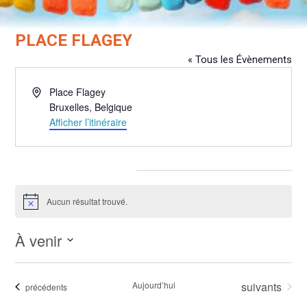
PLACE FLAGEY
« Tous les Évènements
Adresse
Place Flagey
Bruxelles
,
Belgique
Afficher l’itinéraire
Évènements pour ce lieu
Aucun résultat trouvé.
Notice
À venir
Sélectionnez
une
Évènements
Aujourd’hui
suivants
Évènements
précédents
date.