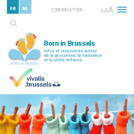
Passer
A
FR
NL
A
NEWSLETTER
au
A
contenu
Rechercher :
principal
Born in Brussels
Infos et ressources autour
de la grossesse, la naissance
et la petite enfance