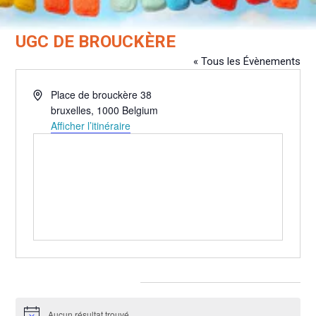
UGC DE BROUCKÈRE
« Tous les Évènements
Adresse
Place de brouckère 38
bruxelles
,
1000
Belgium
Afficher l’itinéraire
Évènements pour ce lieu
Aucun résultat trouvé.