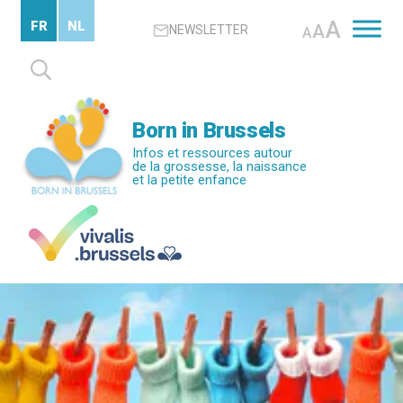
Passer
A
FR
NL
A
NEWSLETTER
au
A
contenu
Rechercher :
principal
Born in Brussels
Infos et ressources autour
de la grossesse, la naissance
et la petite enfance