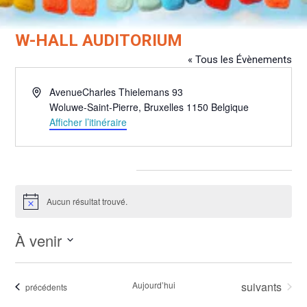
W-HALL AUDITORIUM
« Tous les Évènements
Adresse
AvenueCharles Thielemans 93
Woluwe-Saint-Pierre
,
Bruxelles
1150
Belgique
Afficher l’itinéraire
Évènements pour ce lieu
Aucun résultat trouvé.
Notice
À venir
Sélectionnez
une
Évènements
Aujourd’hui
suivants
Évènements
précédents
date.