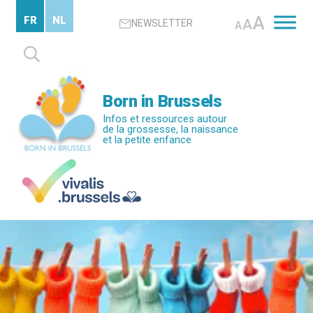
Passer
A
FR
NL
A
NEWSLETTER
au
A
contenu
Rechercher :
principal
Born in Brussels
Infos et ressources autour
de la grossesse, la naissance
et la petite enfance