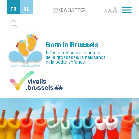
Passer
A
FR
NL
A
NEWSLETTER
au
A
contenu
Rechercher :
principal
Born in Brussels
Infos et ressources autour
de la grossesse, la naissance
et la petite enfance