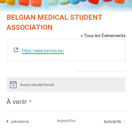
BELGIAN MEDICAL STUDENT
ASSOCIATION
« Tous les Évènements
Site
https://www.bemsa.be/
web
Évènements dans ce organisateur
Aucun résultat trouvé.
Notice
À venir
Sélectionnez
une
Évènements
Aujourd’hui
suivants
Évènements
précédents
date.