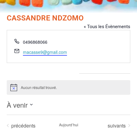
CASSANDRE NDZOMO
« Tous les Évènements
Téléphone
0496868066
Email
macasse9@gmail.com
Évènements dans ce organisateur
Aucun résultat trouvé.
Notice
À venir
Sélectionnez
une
Évènements
Évènements
précédents
Aujourd’hui
suivants
date.