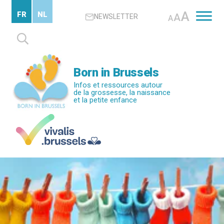
Passer
A
FR
NL
A
NEWSLETTER
au
A
contenu
Rechercher :
principal
Born in Brussels
Infos et ressources autour
de la grossesse, la naissance
et la petite enfance