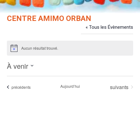
CENTRE AMIMO ORBAN
« Tous les Évènements
Évènements dans ce organisateur
Aucun résultat trouvé.
Notice
À venir
Sélectionnez
une
Évènements
Aujourd’hui
suivants
Évènements
précédents
date.