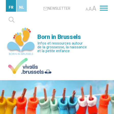
Passer
A
FR
NL
A
NEWSLETTER
au
A
contenu
Rechercher :
principal
Born in Brussels
Infos et ressources autour
de la grossesse, la naissance
et la petite enfance