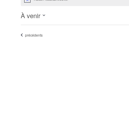
Notice
À venir
Sélectionnez
une
Évènements
précédents
date.