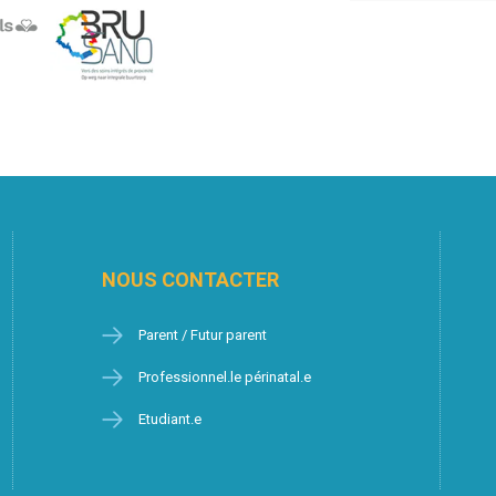
NOUS CONTACTER
Parent / Futur parent
Professionnel.le périnatal.e
Etudiant.e