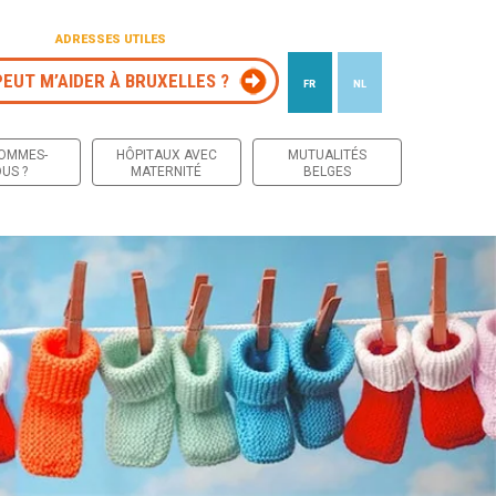
ADRESSES UTILES
PEUT M’AIDER À BRUXELLES ?
FR
NL
 contenu
SOMMES-
HÔPITAUX AVEC
MUTUALITÉS
US ?
MATERNITÉ
BELGES