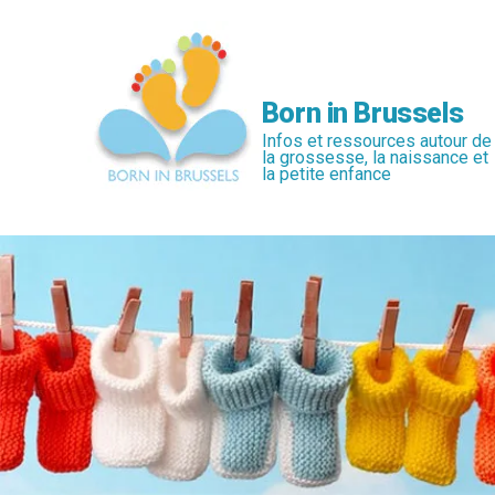
Passer
au
contenu
principal
Born in Brussels
Infos et ressources autour de
la grossesse, la naissance et
la petite enfance