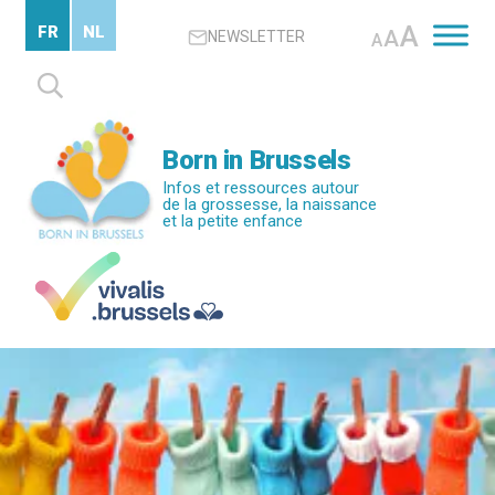
Passer
A
FR
NL
A
NEWSLETTER
au
A
contenu
Rechercher :
principal
Born in Brussels
Infos et ressources autour
de la grossesse, la naissance
et la petite enfance