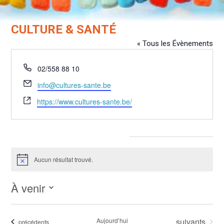
CULTURE & SANTÉ
« Tous les Évènements
Téléphone
02/558 88 10
Email
info@cultures-sante.be
Site
https://www.cultures-sante.be/
web
Évènements dans ce organisateur
Aucun résultat trouvé.
Notice
À venir
Sélectionnez
une
Évènements
Aujourd’hui
suivants
Évènements
précédents
date.