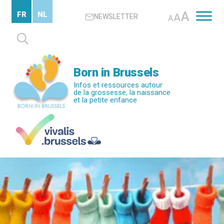
Passer
A
FR
NL
A
NEWSLETTER
au
A
contenu
Rechercher :
principal
Born in Brussels
Infos et ressources autour
de la grossesse, la naissance
et la petite enfance