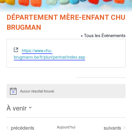
DÉPARTEMENT MÈRE-ENFANT CHU
BRUGMAN
« Tous les Évènements
Site
https://www.chu-
web
brugmann.be/fr/pluri/perinat/index.asp
Évènements dans ce organisateur
Aucun résultat trouvé.
Notice
À venir
Sélectionnez
une
Évènements
Évènements
précédents
Aujourd’hui
suivants
date.