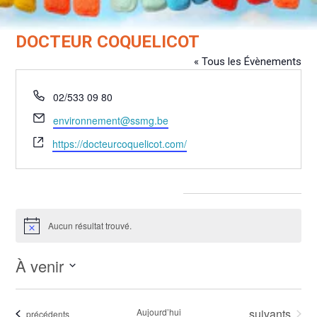
DOCTEUR COQUELICOT
« Tous les Évènements
Téléphone
02/533 09 80
Email
environnement@ssmg.be
Site
https://docteurcoquelicot.com/
web
Évènements dans ce organisateur
Aucun résultat trouvé.
Notice
À venir
Sélectionnez
une
Évènements
Aujourd’hui
suivants
Évènements
précédents
date.