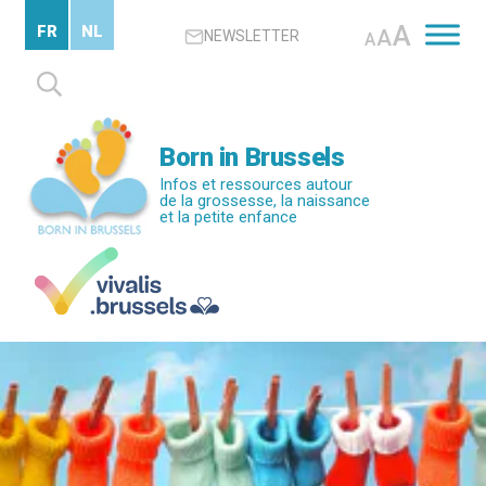
Passer
A
FR
NL
A
NEWSLETTER
au
A
contenu
Rechercher :
principal
Born in Brussels
Infos et ressources autour
de la grossesse, la naissance
et la petite enfance