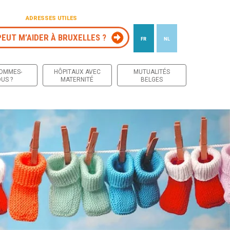
ADRESSES UTILES
PEUT M’AIDER À BRUXELLES ?
FR
NL
 contenu
SOMMES-
HÔPITAUX AVEC
MUTUALITÉS
US ?
MATERNITÉ
BELGES