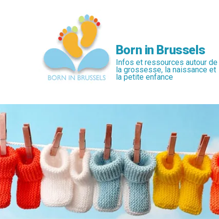
Passer
au
contenu
principal
Born in Brussels
Infos et ressources autour de
la grossesse, la naissance et
la petite enfance