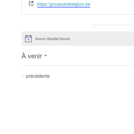
Site
https://groupcarebelgium.be
web
Évènements dans ce organisateur
Aucun résultat trouvé.
Notice
À venir
Sélectionnez
une
Évènements
précédents
date.