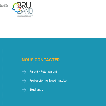
NOUS CONTACTER
Parent / Futur parent
Professionnel.le périnatal.e
Etudiant.e