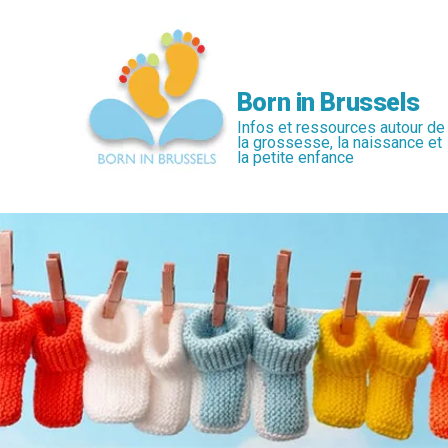
Passer
au
contenu
principal
Born in Brussels
Infos et ressources autour de
la grossesse, la naissance et
la petite enfance