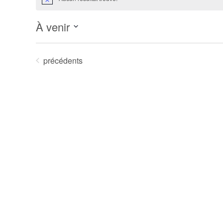
Notice
À venir
Sélectionnez
une
Évènements
précédents
date.