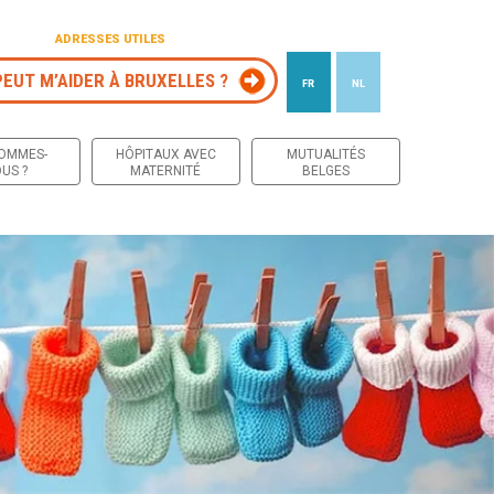
ADRESSES UTILES
PEUT M’AIDER À BRUXELLES ?
FR
NL
 contenu
SOMMES-
HÔPITAUX AVEC
MUTUALITÉS
US ?
MATERNITÉ
BELGES