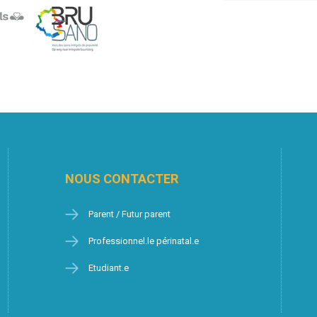
NOUS CONTACTER
Parent / Futur parent
Professionnel.le périnatal.e
Etudiant.e