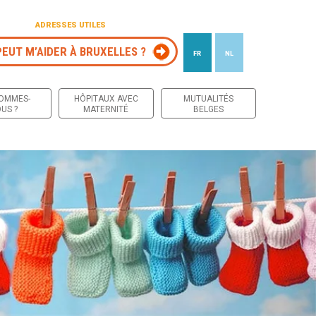
ADRESSES UTILES
PEUT M’AIDER À BRUXELLES ?
FR
NL
 contenu
SOMMES-
HÔPITAUX AVEC
MUTUALITÉS
US ?
MATERNITÉ
BELGES