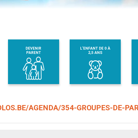
DEVENIR
L’ENFANT DE 0 À
PARENT
2,5 ANS
LOS.BE/AGENDA/354-GROUPES-DE-PA