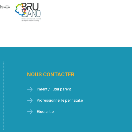
NOUS CONTACTER
Parent / Futur parent
Professionnel.le périnatal.e
Etudiant.e