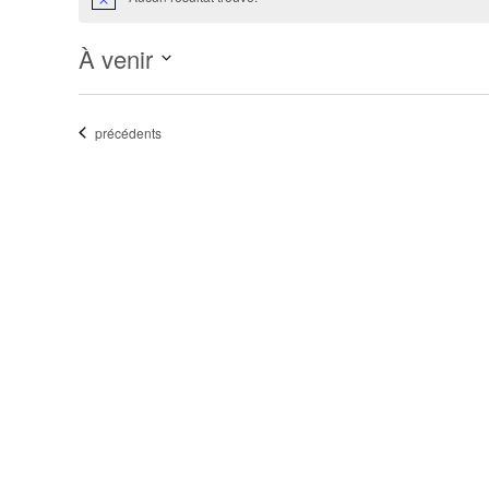
Notice
À venir
Sélectionnez
une
Évènements
précédents
date.