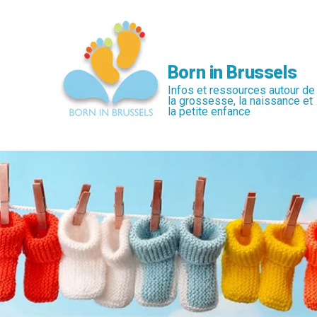
Passer
au
contenu
principal
Born in Brussels
Infos et ressources autour de
la grossesse, la naissance et
la petite enfance