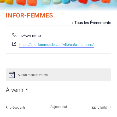
INFOR-FEMMES
« Tous les Évènements
Téléphone
02/529.03.74
Site
https://inforfemmes.be/activite/cafe-mamans/
web
Évènements dans ce organisateur
Aucun résultat trouvé.
Notice
À venir
Sélectionnez
une
Évènements
Aujourd’hui
suivants
Évènements
précédents
date.