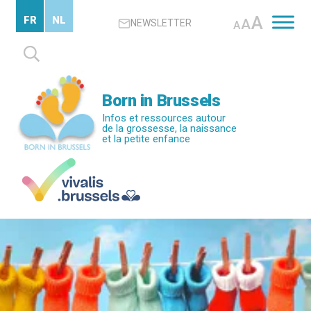
Passer
A
FR
NL
A
NEWSLETTER
au
A
contenu
Rechercher :
principal
Born in Brussels
Infos et ressources autour
de la grossesse, la naissance
et la petite enfance