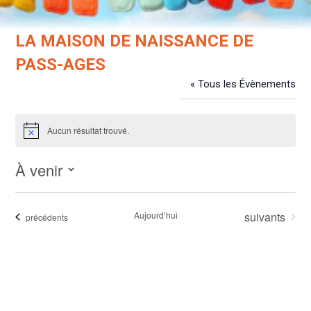
LA MAISON DE NAISSANCE DE
PASS-AGES
« Tous les Évènements
Évènements dans ce organisateur
Aucun résultat trouvé.
Notice
À venir
Sélectionnez
une
Évènements
Aujourd’hui
suivants
Évènements
précédents
date.